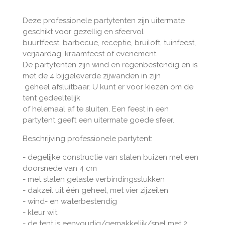
Deze professionele partytenten zijn uitermate
geschikt voor gezellig en sfeervol
buurtfeest, barbecue, receptie, bruiloft, tuinfeest,
verjaardag, kraamfeest of evenement.
De partytenten zijn wind en regenbestendig en is
met de 4 bijgeleverde zijwanden in zijn
geheel afsluitbaar. U kunt er voor kiezen om de
tent gedeeltelijk
of helemaal af te sluiten. Een feest in een
partytent geeft een uitermate goede sfeer.
Beschrijving professionele partytent:
- degelijke constructie van stalen buizen met een
doorsnede van 4 cm
- met stalen gelaste verbindingsstukken
- dakzeil uit één geheel, met vier zijzeilen
- wind- en waterbestendig
- kleur wit
- de tent is eenvoudig/gemakkelijk/snel met 2